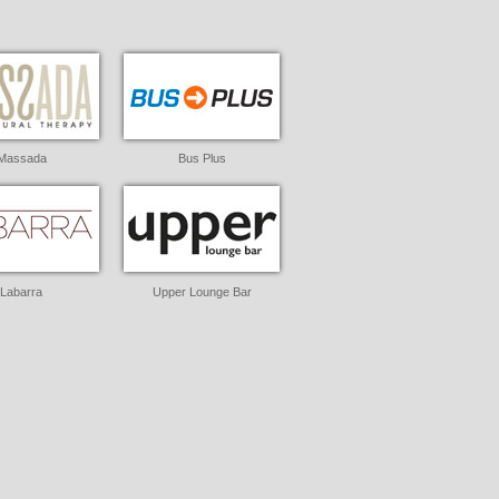
Massada
Bus Plus
Labarra
Upper Lounge Bar