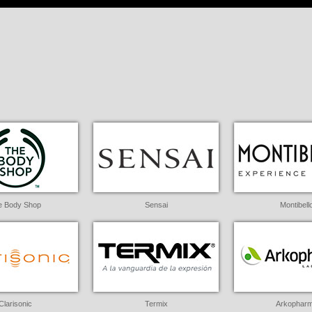
e Body Shop
Sensai
Montibell
Clarisonic
Termix
Arkophar