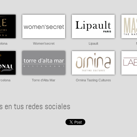
elona
Women'secret
Lipault
rcelona
Torre d'Alta Mar
Ornina Tasting Cultures
 en tus redes sociales