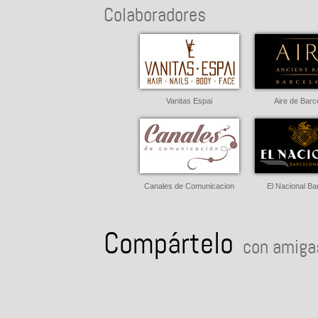
Colaboradores
Vanitas Espai
Aire de Barc
Canales de Comunicacion
El Nacional Ba
Compártelo
con amigas