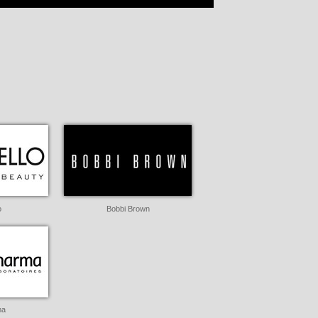
o
Bobbi Brown
ma