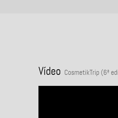
Vídeo
CosmetikTrip (6ª ed